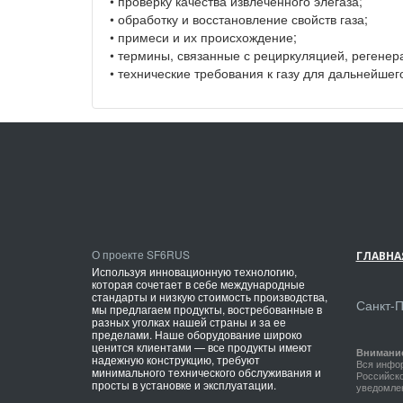
• проверку качества извлеченного элегаза;
• обработку и восстановление свойств газа;
• примеси и их происхождение;
• термины, связанные с рециркуляцией, регене
• технические требования к газу для дальнейше
О проекте SF6RUS
ГЛАВНА
Используя инновационную технологию,
которая сочетает в себе международные
стандарты и низкую стоимость производства,
Санкт-
мы предлагаем продукты, востребованные в
разных уголках нашей страны и за ее
пределами. Наше оборудование широко
ценится клиентами — все продукты имеют
Внимани
надежную конструкцию, требуют
Вся инфор
минимального технического обслуживания и
Российско
просты в установке и эксплуатации.
уведомлен