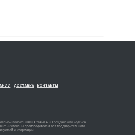
АНИИ
ДОСТАВКА
КОНТАКТЫ
еляемой положениями Статьи 437 Гражданского кодекса
т быть изменены производителем без предварительного
бликуемой информации.