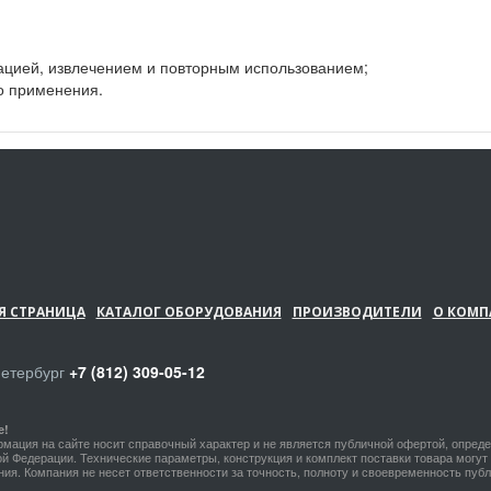
рацией, извлечением и повторным использованием;
го применения.
Я СТРАНИЦА
КАТАЛОГ ОБОРУДОВАНИЯ
ПРОИЗВОДИТЕЛИ
О КОМП
Петербург
+7 (812) 309-05-12
е!
мация на сайте носит справочный характер и не является публичной офертой, опред
й Федерации. Технические параметры, конструкция и комплект поставки товара могу
ия. Компания не несет ответственности за точность, полноту и своевременность пу