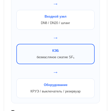
→
Входной узел
DN8 / DN20 / шланг
→
КЭБ
безмасляное сжатие SF₆
→
Оборудование
КРУЭ / выключатель / резервуар