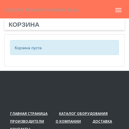
Select Language
▼
english
Ланфор Технологические газы
Toggl
navig
КОРЗИНА
Корзина пуста
ГЛАВНАЯ СТРАНИЦА
КАТАЛОГ ОБОРУДОВАНИЯ
ПРОИЗВОДИТЕЛИ
О КОМПАНИИ
ДОСТАВКА